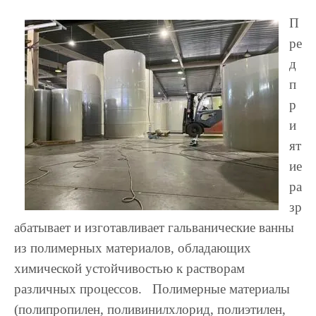
П
ре
д
п
р
и
ят
ие
ра
зр
абатывает и изготавливает гальванические ванны
из полимерных материалов, обладающих
химической устойчивостью к растворам
различных процессов. Полимерные материалы
(полипропилен, поливинилхлорид, полиэтилен,