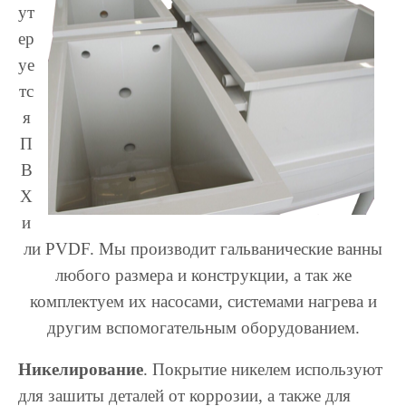
ут
ер
уе
тс
я
П
В
Х
и
ли PVDF. Мы производит гальванические ванны
любого размера и конструкции, а так же
комплектуем их насосами, системами нагрева и
другим вспомогательным оборудованием.
Никелирование
. Покрытие никелем используют
для зашиты деталей от коррозии, а также для